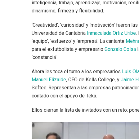
inteligencia, trabajo, aprendizaje, motivación, resi
dinamismo, firmeza y flexibilidad.
‘Creatividad’, ‘curiosidad’ y ‘motivación’ fueron la
Universidad de Cantabria
Inmaculada Ortiz Uribe
.
‘equipo’, ‘esfuerzo’ y ‘empresa’. La cantante
Mehn
para el exfutbolista y empresario
Gonzalo Colsa
l
‘constancia’.
Ahora les toca el turno a los empresarios
Luis Ola
Manuel Elizalde
, CEO de Kells College, y
Jaime H
Softec. Representan a las empresas patrocinadora
contado con el apoyo de Teka.
Ellos cierran la lista de invitados con un reto: pon