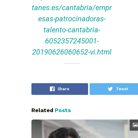
tanes.es/cantabria/empr
esas-patrocinadoras-
talento-cantabria-
6052357245001-
20190626060652-vi.html
Share
Tweet
Related
Posts