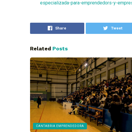
especializada-para-emprendedors-y-empres
Share
Tweet
Related
Posts
CANTABRIA EMPRENDEDORA