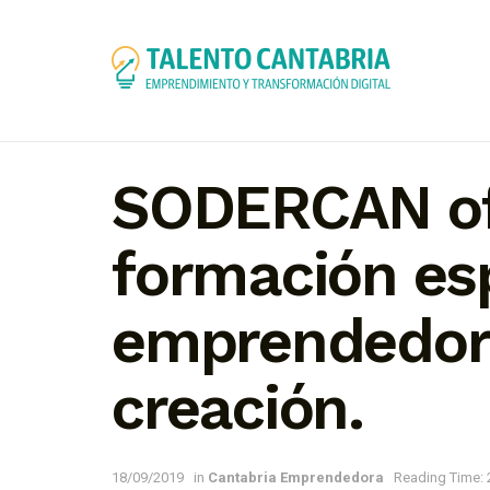
SODERCAN ofr
formación es
emprendedor@
creación.
18/09/2019
in
Cantabria Emprendedora
Reading Time: 